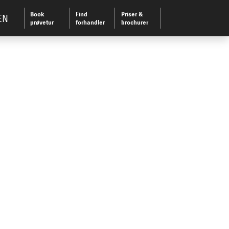
Book
Find
Priser &
EN
prøvetur
forhandler
brochurer
-TEKNIK