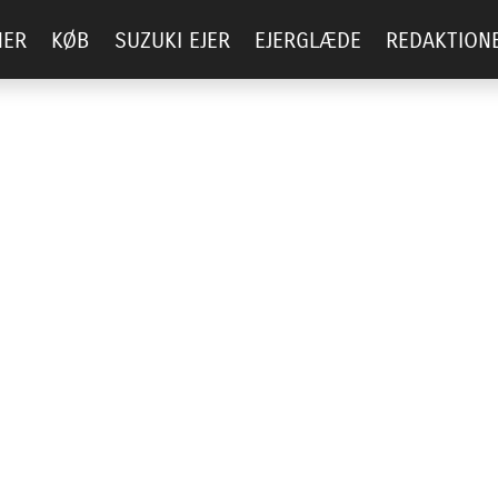
NER
KØB
SUZUKI EJER
EJERGLÆDE
REDAKTION
E BILER MED HYBRID