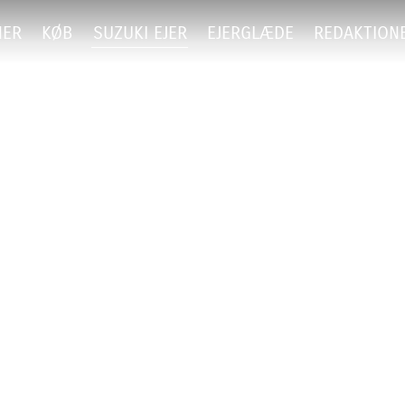
NER
KØB
SUZUKI EJER
EJERGLÆDE
REDAKTION