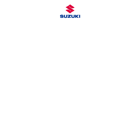
INSTRUKTIONSBØGER
Unionsvej 16
4600 Køge
Kontakt Suzuki Bilimport