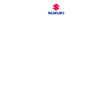
26. Oktober 2021
KAN MIN SUZUKI KØRE PÅ
E10 BENZIN?