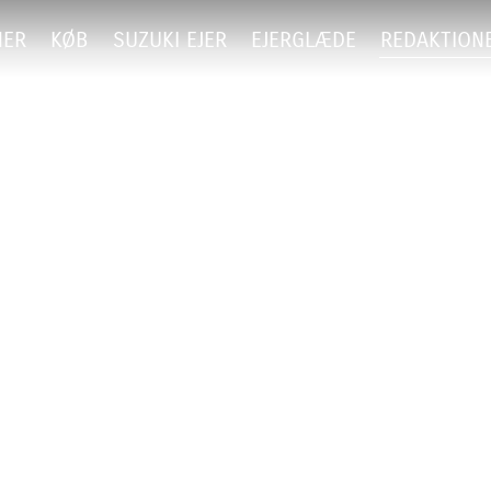
NER
KØB
SUZUKI EJER
EJERGLÆDE
REDAKTION