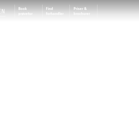
Book
Find
Priser &
EN
prøvetur
forhandler
brochurer