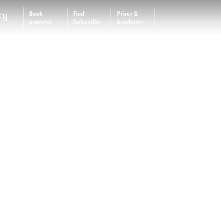
Book
Find
Priser &
EN
prøvetur
forhandler
brochurer