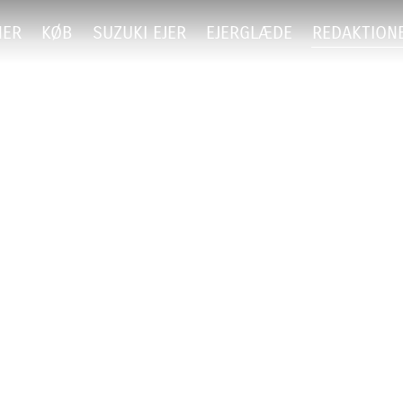
NER
KØB
SUZUKI EJER
EJERGLÆDE
REDAKTION