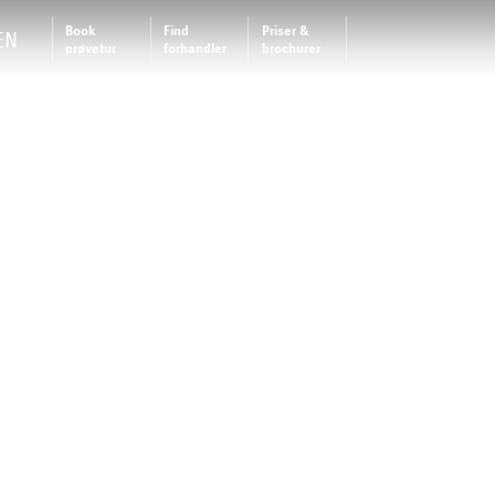
Book
Find
Priser &
EN
prøvetur
forhandler
brochurer