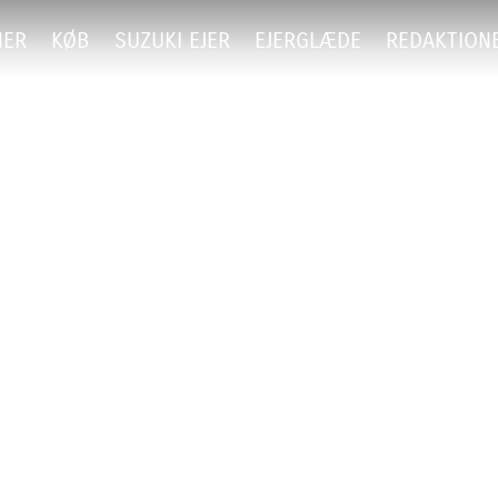
NER
KØB
SUZUKI EJER
EJERGLÆDE
REDAKTION