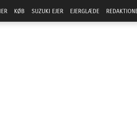
NER
KØB
SUZUKI EJER
EJERGLÆDE
REDAKTION
 A/S