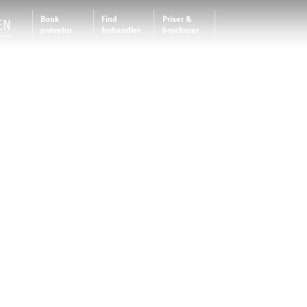
Book
Find
Priser &
EN
prøvetur
forhandler
brochurer