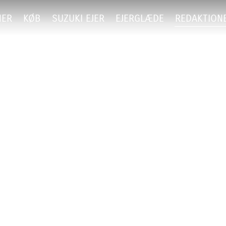
NER
KØB
SUZUKI EJER
EJERGLÆDE
REDAKTION